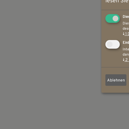
lesen Sie
Die
Die
dea
↓
1
Ein
Int
darg
↓
2
Ablehnen