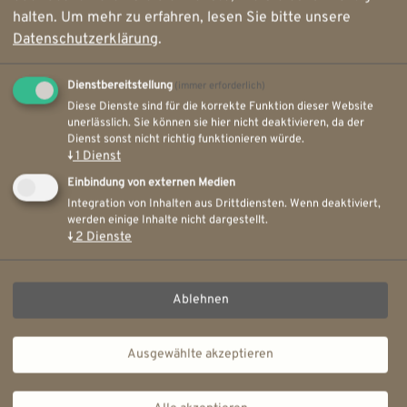
Stadtarchiv Schneeberg
halten.
Um mehr zu erfahren, lesen Sie bitte unsere
Datenschutzerklärung
.
St.-Wolfgangskirche Schneeberg
Dienstbereitstellung
(immer erforderlich)
Schlossgarten Schwerin
Diese Dienste sind für die korrekte Funktion dieser Website
unerlässlich. Sie können sie hier nicht deaktivieren, da der
Staatskanzlei Schwerin
Dienst sonst nicht richtig funktionieren würde.
↓
1
Dienst
Marienkirche Stralsund
Einbindung von externen Medien
Integration von Inhalten aus Drittdiensten. Wenn deaktiviert,
Fürstenof Wismar
werden einige Inhalte nicht dargestellt.
↓
2
Dienste
Bahndirektionsgebäude Wuppertal
Ablehnen
Ausgewählte akzeptieren
Ihre Karriere bei uns