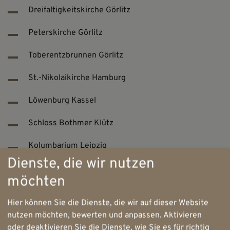
Dreifaltigkeitskirche Görlitz
Peterskirche Görlitz
Toberentzbrunnen Görlitz
St.-Nikolaikirche Hamburg
Löwenburg Kassel
Schloss Bothmer Klütz
Kolumbarium Leipzig
Dienste, die wir nutzen
Schloss Ludwigslust
möchten
Kunsthalle Mannheim
Hier können Sie die Dienste, die wir auf dieser Website
Preussensäulen Rügen
nutzen möchten, bewerten und anpassen. Aktivieren
oder deaktivieren Sie die Dienste, wie Sie es für richtig