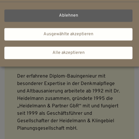
Ablehnen
Ausgewählte akzeptieren
GESCHÄFTSFÜHRER
Alle akzeptieren
Sven Klingebiel
Der erfahrene Diplom-Bauingenieur mit
besonderer Expertise in der Denkmalpflege
und Altbausanierung arbeitete ab 1992 mit Dr.
Heidelmann zusammen, gründete 1995 die
„Heidelmann & Partner GbR“ mit und fungiert
seit 1999 als Geschäftsführer und
Gesellschafter der Heidelmann & Klingebiel
Planungsgesellschaft mbH.