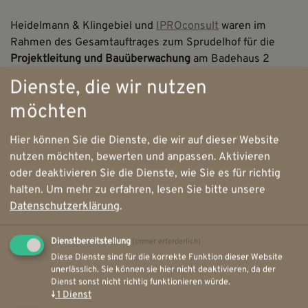
Heidelmann & Klingebiel und
IPROconsult
waren im
Rahmen des Gesamtauftrages zum Sprudelhof für die
Projektleitung und Bauüberwachung
am Badehaus 2
verantwortlich, die mit unserem Partner, der
WPV
Dienste, die wir nutzen
Baubetreuung GmbH,
realisiert wurde. Die
möchten
Herausforderung lag dabei nicht nur in der
denkmalgerechten Sanierung, sondern auch in der
Hier können Sie die Dienste, die wir auf dieser Website
technischen und energetischen Ertüchtigung des
nutzen möchten, bewerten und anpassen. Aktivieren
Gebäudes für moderne Anforderungen an Wellness- und
oder deaktivieren Sie die Dienste, wie Sie es für richtig
Kurbetriebe. Fünf Saunen, ein Erholungsbereich und
halten.
Um mehr zu erfahren, lesen Sie bitte unsere
verschiedene Zimmer für Anwendungen wurden
Datenschutzerklärung
.
installiert. Zusätzlich wurde das Badehaus 2 mit
einem Thermen-Neubau verbunden, der seit einem Jahr
die Besucher mit mehreren Schwimmbecken sowie
Dienstbereitstellung
(immer erforderlich)
weiteren Saunen im Außenbereich zur Erholung einlädt.
Diese Dienste sind für die korrekte Funktion dieser Website
unerlässlich. Sie können sie hier nicht deaktivieren, da der
Damit umfasst der Sauna- und Wellnessbereich nun mehr
Dienst sonst nicht richtig funktionieren würde.
als 1.900 Quadratmeter.
↓
1
Dienst